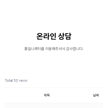
온라인 상담
통일나루터를 이용해주셔서 감사합니다.
댓글
개
Total 1건
1 페이지
제목
날짜