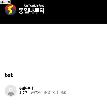
작성자
댓글
조회
작성일
헤더설정
tet
통일나루터
0건
970회
25-10-31 15:12