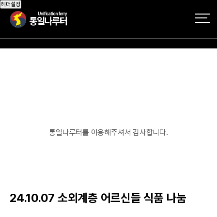
작성자
댓글
조회
작성일
헤더설정
통일나루터를 이용해주셔서 감사합니다.
24.10.07 소외계층 어르신들 식품 나눔