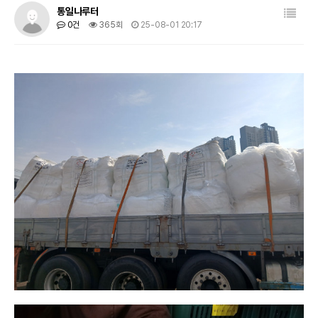
목록
통일나루터
0건
365회
25-08-01 20:17